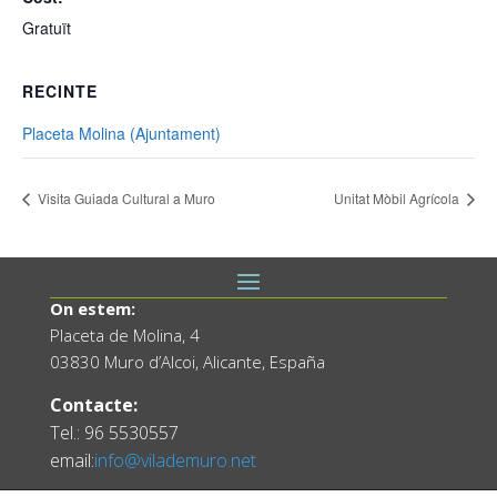
Gratuït
RECINTE
Placeta Molina (Ajuntament)
Visita Guiada Cultural a Muro
Unitat Mòbil Agrícola
On estem:
Placeta de Molina, 4
03830 Muro d’Alcoi, Alicante, España
Contacte:
Tel.: 96 5530557
email:
info@vilademuro.net