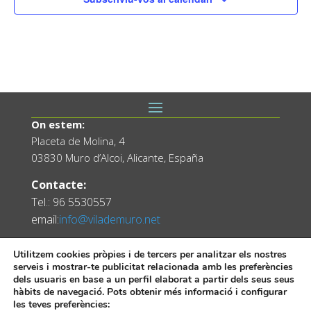
On estem:
Placeta de Molina, 4
03830 Muro d’Alcoi, Alicante, España
Contacte:
Tel.: 96 5530557
email:
info@vilademuro.net
Utilitzem cookies pròpies i de tercers per analitzar els nostres
serveis i mostrar-te publicitat relacionada amb les preferències
dels usuaris en base a un perfil elaborat a partir dels seus seus
hàbits de navegació. Pots obtenir més informació i configurar
les teves preferències: