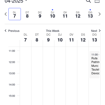
04-2025
Cerca
Week
de
visual
07:00
Select
vis
i
Previous
Next
DL
DT
DC
DJ
DV
DS
DG
date.
Es
7
8
9
10
11
12
13
cerca
08:00
week
wee
d'Esde
09:00
Previous
This Week
Next
Week
DL
DT
DC
DJ
DV
DS
DG
7
8
9
10
11
12
13
of
10:00
Esdeveniments
11:00
April 13, 20
11:00
-
13:
Ruta
Patrimoni
12:00
Muro:
Taulells
Devociona
13:00
14:00
15:00