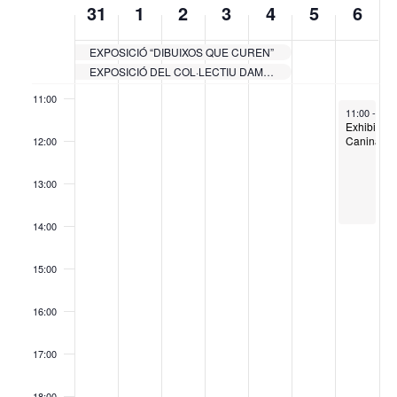
31
1
2
3
4
5
6
of
09:00
Esdeveniments
EXPOSICIÓ “DIBUIXOS QUE CUREN”
10:00
EXPOSICIÓ DEL COL·LECTIU DAMAC
11:00
April 6, 202
11:00
-
14:
Exhibició
Canina
12:00
13:00
14:00
15:00
16:00
17:00
18:00