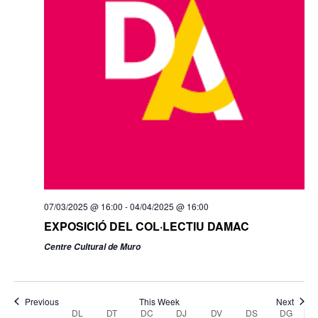
Dilluns,
Dimarts,
Dimecres,
Dijous,
Divendres,
Dissabte,
Diume
No
No
No
No
No
:00
març
març
març
març
març
març
març
events
events
events
events
events
17,
18,
19,
20,
21,
22,
23,
01:00
on
on
on
on
on
2025
2025
2025
2025
2025
2025
2025
07/03/2025 @ 16:00
-
04/04/2025 @ 16:00
this
this
this
this
this
EXPOSICIÓ DEL COL·LECTIU DAMAC
02:00
day.
day.
day.
day.
day.
Centre Cultural de Muro
03:00
04:00
Previous
This Week
Next
Week
DL
DT
DC
DJ
DV
DS
DG