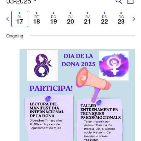
03-2025
Cerca
Week
de
visual
Select
vis
i
Previous
Next
DL
DT
DC
DJ
DV
DS
DG
date.
Es
17
18
19
20
21
22
23
cerca
week
wee
d'Esde
Ongoing