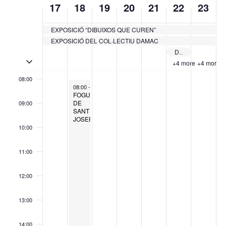
17
18
19
20
21
22
23
05:00
of
Esdeveniments
EXPOSICIÓ “DIBUIXOS QUE CUREN”
06:00
EXPOSICIÓ DEL COL·LECTIU DAMAC
Dia del Junior
07:00
Toggle multiday esdeveniments
+4 more
+4 more
08:00
March 18, 2025
08:00
-
19:00
FOGUERES
DE
09:00
SANT
JOSEP
10:00
11:00
12:00
13:00
14:00