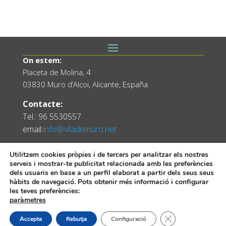
:00
On estem:
Placeta de Molina, 4
03830 Muro d’Alcoi, Alicante, España
Contacte:
Tel.: 96 5530557
email:
info@vilademuro.net
Utilitzem cookies pròpies i de tercers per analitzar els nostres
serveis i mostrar-te publicitat relacionada amb les preferències
dels usuaris en base a un perfil elaborat a partir dels seus seus
hàbits de navegació. Pots obtenir més informació i configurar
les teves preferències:
paràmetres
Web desenvolupada pel Servei d'Informàtica
Tanca el bàner de
Accepta
Rebutja
Configuració
Diputació d'Alacant.