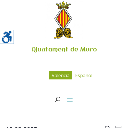
Ajuntament de Muro
Valencià
Español
Esdeveniments
Navega
Na