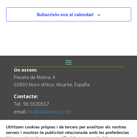
22:00
Subscriviu-vos al calendari
23:00
:00
On estem:
Placeta de Molina, 4
03830 Muro d’Alcoi, Alicante, España
Contacte:
Tel.: 96 5530557
email:
info@vilademuro.net
Utilitzem cookies pròpies i de tercers per analitzar els nostres
serveis i mostrar-te publicitat relacionada amb les preferències