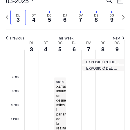
03-2025
day.
day.
day.
Cerca
Week
de
visual
03:00
Select
vis
i
Previous
Next
DL
DT
DC
DJ
DV
DS
DG
date.
Es
3
4
5
6
7
8
9
cerca
04:00
week
wee
d'Esde
05:00
Previous
This Week
Next
Week
DL
DT
DC
DJ
DV
DS
DG
3
4
5
6
7
8
9
of
06:00
Esdeveniments
EXPOSICIÓ “DIBUIXOS QUE CUREN”
07:00
EXPOSICIÓ DEL COL·LECTIU DAMAC
08:00
March 5, 2025
08:00
-
19:30
Xarrada
informativa
09:00
on
desmentirem
mites
10:00
i
parlarem
de
11:00
la
realitat