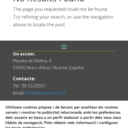
The page you requested could not be found.
Try refining your search, or use the navigation
above to locate the post.
On estem:
Placeta de Molina, 4
03830 Muro d’Alcoi, Alicante, España
Contacte:
Tel.: 96 5530557
email:
info@vilademuro.net
Utilitzem cookies pròpies i de tercers per analitzar els nostres
serveis i mostrar-te publicitat relacionada amb les preferències
dels usuaris en base a un perfil elaborat a partir dels seus seus
hàbits de navegació. Pots obtenir més informació i configurar
les teves preferències: