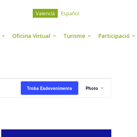
Valencià
Español
Oficina Virtual
Turisme
Participació
Navegació
de
Troba Esdeveniments
Photo
visualitzacio
Esdevenimen