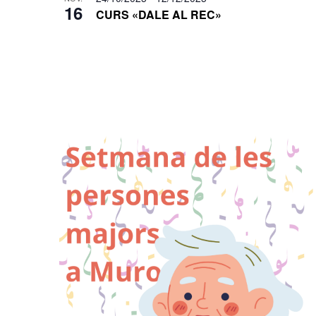
16
CURS «DALE AL REC»