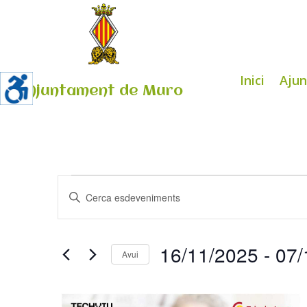
Inici
Aju
Ajuntament de Muro
Esdeveniments
Navegació
Introduïu
visual
la
i
paraula
cerca
clau.
16/11/2025
 - 
07/
d'Esdeveniments
Avui
Cerqueu
Select
Esdeveniments
List
date.
per