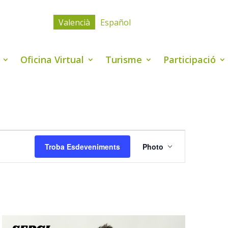
Valencià
Español
Oficina Virtual
Turisme
Participació
Navegació
de
Troba Esdeveniments
Photo
visualitzacio
Esdevenimen