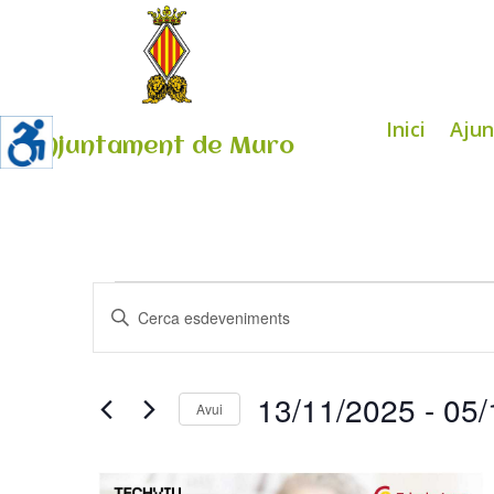
Inici
Aju
Ajuntament de Muro
Esdeveniments
Navegació
Introduïu
visual
la
i
paraula
cerca
clau.
13/11/2025
 - 
05/
d'Esdeveniments
Avui
Cerqueu
Select
Esdeveniments
List
date.
per