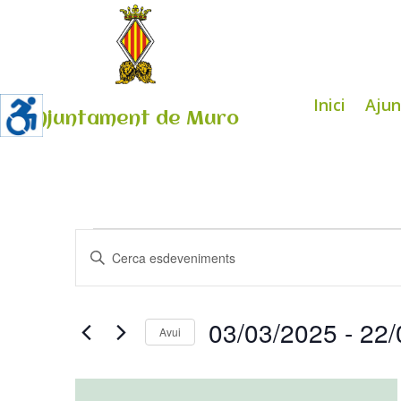
Inici
Aju
Ajuntament de Muro
Esdeveniments
Navegació
Introduïu
visual
la
i
paraula
cerca
clau.
03/03/2025
 - 
22/
d'Esdeveniments
Avui
Cerqueu
Select
Esdeveniments
List
date.
per