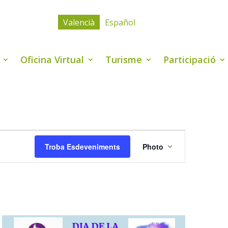
Valencià
Español
Oficina Virtual
Turisme
Participació
Navegació
de
Troba Esdeveniments
Photo
visualitzacio
Esdevenimen