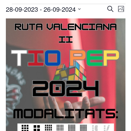
Esdeveniments
Navega
Na
28-09-2023
 - 
26-09-2024
Cerca
Phot
de
visual
Select
vis
List
i
date.
Es
of
cerca
events
d'Esde
in
Photo
View