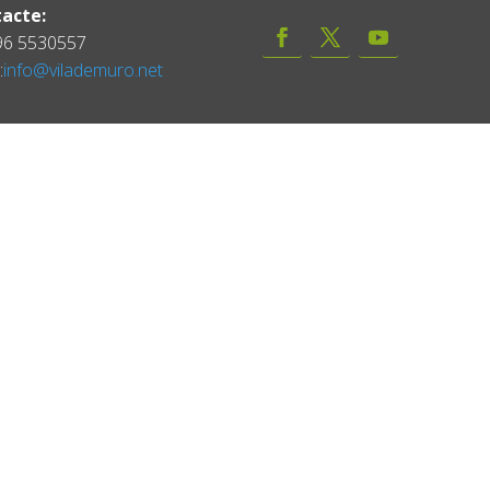
acte:
 96 5530557
:
info@vilademuro.net