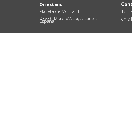
Cont
On estem:
Placeta de Molina, 4
Tel.:
03830 Muro d’Alcoi, Alicante,
email
España