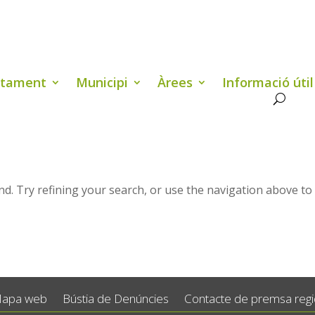
ntament
Municipi
Àrees
Informació útil
d. Try refining your search, or use the navigation above to
apa web
Bústia de Denúncies
Contacte de premsa regid