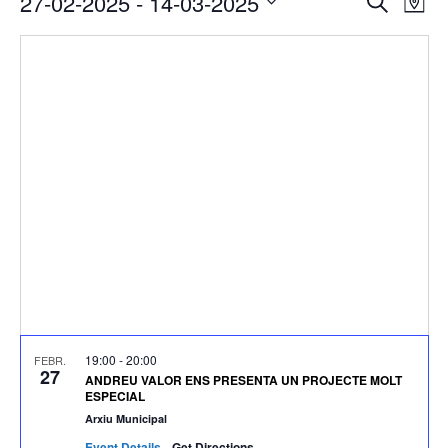
27-02-2025
 - 
14-03-2025
Cerca
Map
de
visual
Select
vis
i
date.
Es
cerca
d'Esde
19:00
-
20:00
FEBR.
27
ANDREU VALOR ENS PRESENTA UN PROJECTE MOLT
ESPECIAL
Arxiu Municipal
Event Details
Get Directions