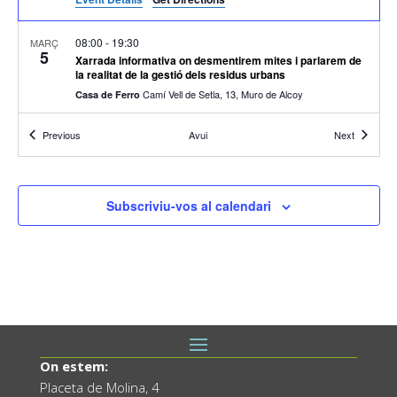
08:00
-
19:30
MARÇ
5
Xarrada informativa on desmentirem mites i parlarem de
la realitat de la gestió dels residus urbans
Camí Vell de Setla, 13, Muro de Alcoy
Casa de Ferro
Esdeveniments
Esdeveni
Previous
Avui
Next
07/03/2025 @ 08:00
-
04/04/2025 @ 17:00
MARÇ
7
EXPOSICIÓ “DIBUIXOS QUE CUREN”
(Sala Audiovisuals)
Centre Social Matzem
Subscriviu-vos al calendari
12:30
-
13:00
MARÇ
7
LECTURA DEL MANIFEST DEL DIA INTERNACIONAL DE
LA DONA
Placeta Molina 4, Muro de Alcoy
Ajuntament
07/03/2025 @ 16:00
-
04/04/2025 @ 16:00
MARÇ
7
EXPOSICIÓ DEL COL·LECTIU DAMAC
On estem:
Centre Cultural de Muro
Placeta de Molina, 4