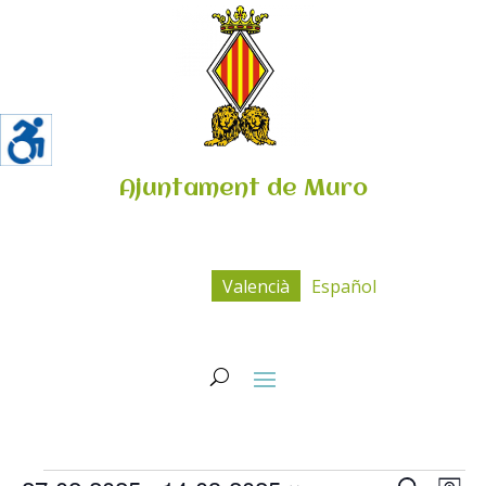
Ajuntament de Muro
Valencià
Español
Esdeveniments
Navega
Na