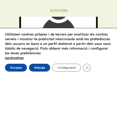
31/07/2026
Utilitzem cookies pròpies i de tercers per analitzar els nostres
serveis i mostrar-te publicitat relacionada amb les preferències
dels usuaris en base a un perfil elaborat a partir dels seus seus
hàbits de navegació. Pots obtenir més informació i configurar
Procés selectiu 1 plaça tècnic/a de
les teves preferències:
joventut – torn lliure – oposició
paràmetres
Tanca el bàner de
Accepta
Rebutja
Configuració
On estem:
Placeta de Molina, 4
03830 Muro d’Alcoi, Alicante, España
Contacte:
Tel.: 96 5530557