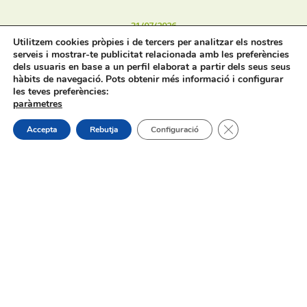
31/07/2026
Utilitzem cookies pròpies i de tercers per analitzar els nostres
serveis i mostrar-te publicitat relacionada amb les preferències
dels usuaris en base a un perfil elaborat a partir dels seus seus
hàbits de navegació. Pots obtenir més informació i configurar
les teves preferències:
paràmetres
Tanca el bàner de
Procés selectiu 1 plaça tècnic/a de
Accepta
Rebutja
Configuració
joventut – torn lliure – oposició
On estem:
Placeta de Molina, 4
03830 Muro d’Alcoi, Alicante, España
Contacte:
Tel.: 96 5530557