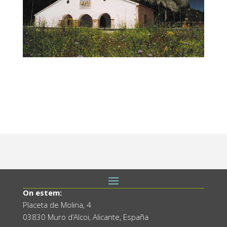
On estem:
Placeta de Molina, 4
03830 Muro d’Alcoi, Alicante, España