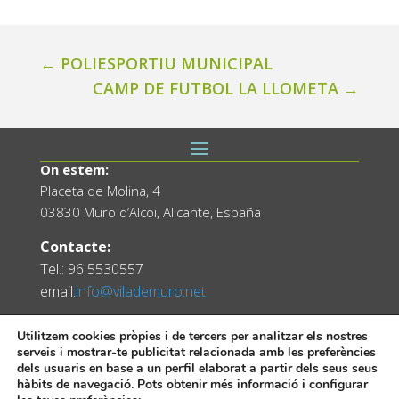
←
POLIESPORTIU MUNICIPAL
CAMP DE FUTBOL LA LLOMETA
→
On estem:
Placeta de Molina, 4
03830 Muro d’Alcoi, Alicante, España
Contacte:
Tel.: 96 5530557
email:
info@vilademuro.net
Utilitzem cookies pròpies i de tercers per analitzar els nostres
serveis i mostrar-te publicitat relacionada amb les preferències
dels usuaris en base a un perfil elaborat a partir dels seus seus
hàbits de navegació. Pots obtenir més informació i configurar