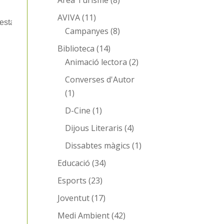
Area Turisme
(8)
AVIVA
(11)
tar en situació de vulnerabilitat econòmica. El termini de sol·li
Campanyes
(8)
Biblioteca
(14)
Animació lectora
(2)
Converses d'Autor
(1)
D-Cine
(1)
Dijous Literaris
(4)
Dissabtes màgics
(1)
Educació
(34)
Esports
(23)
Joventut
(17)
Medi Ambient
(42)