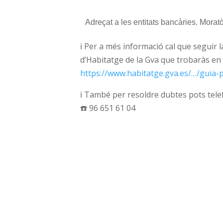
Adreçat a les entitats bancàries. Moratò
ℹ️
Per a més informació cal que seguir la 
d’Habitatge de la Gva que trobaràs en
https://www.habitatge.gva.es/…/guia-p
ℹ️
També per resoldre dubtes pots tele
☎️
96 651 61 04