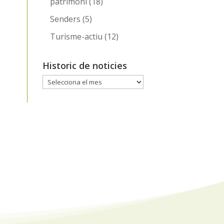
patrimoni
(18)
Senders
(5)
Turisme-actiu
(12)
Historic de noticies
Historic
de
noticies