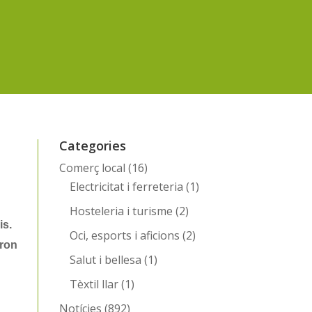
Categories
Comerç local
(16)
Electricitat i ferreteria
(1)
Hosteleria i turisme
(2)
Oci, esports i aficions
(2)
ront a la COVID-19 en l'àmbit de l'Administració de Justícia, 
Salut i bellesa
(1)
Tèxtil llar
(1)
Notícies
(892)