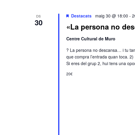
data.
paraula
clau.
Destacats
maig 30 @ 18:00
-
2
DS
30
«La persona no de
Centre Cultural de Muro
? La persona no descansa… i tu tam
que compra l’entrada quan toca. 2) L
Si eres del grup 2, hui tens una op
20€