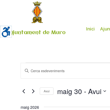
Inici
Aju
Ajuntament de Muro
Esdeveniments
Navegació
Introduïu
visual
la
i
paraula
cerca
clau.
maig 30
 - 
Avui
d'Esdeveniments
Avui
Cerqueu
Selecciona
Esdeveniments
una
maig 2026
per