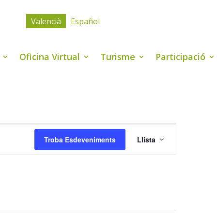
Valencià
Español
Oficina Virtual
Turisme
Participació
Navegació
de
Troba Esdeveniments
Llista
visualitzacio
Esdevenimen