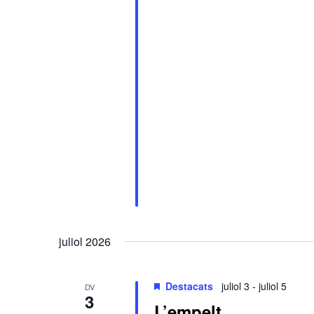
juliol 2026
Destacats
juliol 3
-
juliol 5
DV
3
L’empelt