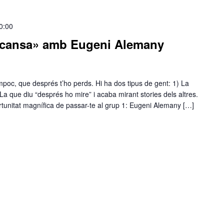
0:00
scansa» amb Eugeni Alemany
poc, que després t’ho perds. Hi ha dos tipus de gent: 1) La
a que diu “després ho mire” i acaba mirant stories dels altres.
ortunitat magnífica de passar-te al grup 1: Eugeni Alemany […]