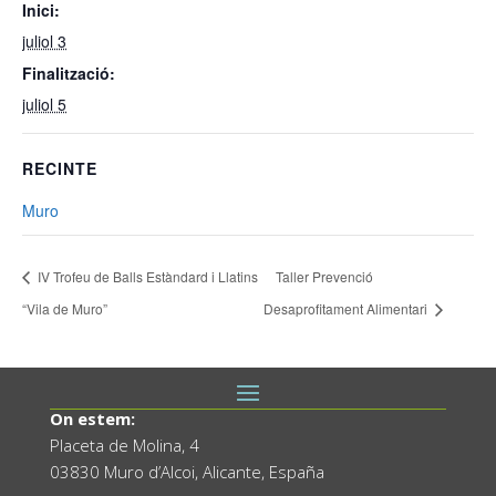
Inici:
juliol 3
Finalització:
juliol 5
RECINTE
Muro
IV Trofeu de Balls Estàndard i Llatins
Taller Prevenció
“Vila de Muro”
Desaprofitament Alimentari
On estem:
Placeta de Molina, 4
03830 Muro d’Alcoi, Alicante, España