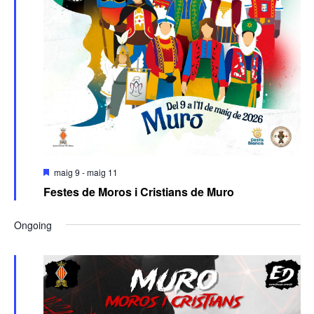
Featured
maig 9
-
maig 11
Festes de Moros i Cristians de Muro
Ongoing