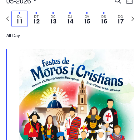
05-2026
Cerca
Week
de
visual
Select
vis
i
Previous
Next
DL
DT
DC
DJ
DV
DS
DG
date.
Es
11
12
13
14
15
16
17
cerca
week
wee
d'Esde
All Day