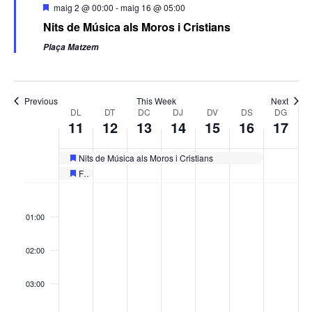
Featured
maig 2 @ 00:00
-
maig 16 @ 05:00
Nits de Música als Moros i Cristians
Plaça Matzem
Previous
This Week
Next
Week
DL
DT
DC
DJ
DV
DS
DG
11
12
13
14
15
16
17
of
Esdeveniments
Nits de Música als Moros i Cristians
Featured
Festes de Moros i Cristians de Muro
Featured
Dilluns,
Dimarts,
Dimecres,
Dijous,
Divendres,
Dissabte,
Diume
No
No
No
No
No
No
No
:00
maig
maig
maig
maig
maig
maig
maig
events
events
events
events
events
events
events
11,
12,
13,
14,
15,
16,
17,
01:00
on
on
on
on
on
on
on
2026
2026
2026
2026
2026
2026
2026
this
this
this
this
this
this
this
02:00
day.
day.
day.
day.
day.
day.
day.
03:00