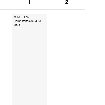
1
2
March 1, 2025
08:00
-
19:00
Carnestoltes de Muro
2025