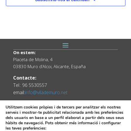
On estem:
Placeta de Molina, 4
03830 Muro d’Alcoi, Alicante, España
Contacte:
Tel.: 96 5530557
email:
info@vilademuro.net
Utilitzem cookies pròpies i de tercers per analitzar els nostres
serveis i mostrar-te publicitat relacionada amb les preferències
dels usuaris en base a un perfil elaborat a partir dels seus seus
hàbits de navegació. Pots obtenir més informació i configurar
les teves preferències: