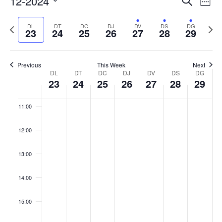
12-2024
Cerca
Week
de
visual
07:00
Select
vis
i
Previous
Next
DL
DT
DC
DJ
DV
DS
DG
date.
Es
23
24
25
26
27
28
29
cerca
08:00
week
wee
d'Esde
09:00
Previous
This Week
Next
Week
DL
DT
DC
DJ
DV
DS
DG
23
24
25
26
27
28
29
10:00
of
Esdeveniments
11:00
12:00
13:00
14:00
15:00