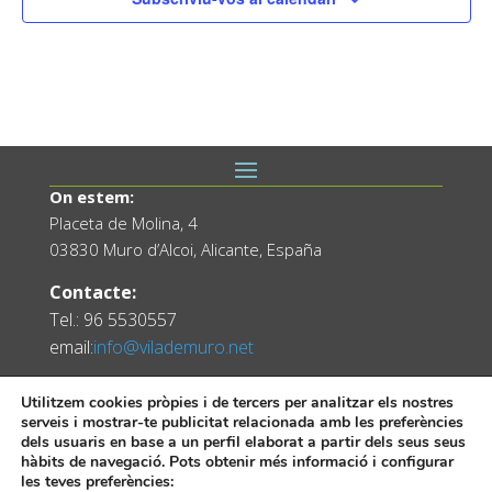
On estem:
Placeta de Molina, 4
03830 Muro d’Alcoi, Alicante, España
Contacte:
Tel.: 96 5530557
email:
info@vilademuro.net
Utilitzem cookies pròpies i de tercers per analitzar els nostres
serveis i mostrar-te publicitat relacionada amb les preferències
dels usuaris en base a un perfil elaborat a partir dels seus seus
hàbits de navegació. Pots obtenir més informació i configurar
les teves preferències: