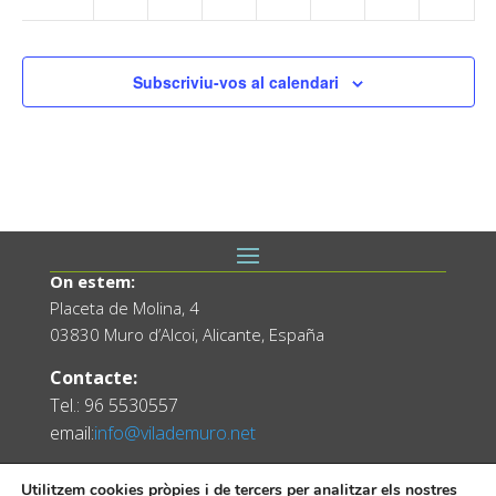
Subscriviu-vos al calendari
On estem:
Placeta de Molina, 4
03830 Muro d’Alcoi, Alicante, España
Contacte:
Tel.: 96 5530557
email:
info@vilademuro.net
Utilitzem cookies pròpies i de tercers per analitzar els nostres