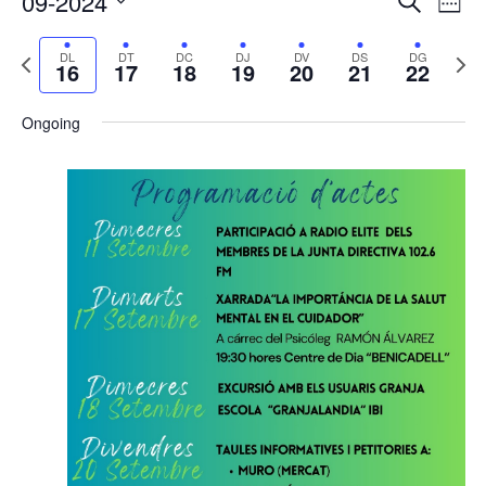
09-2024
Cerca
Week
de
visual
Select
vis
i
Previous
Next
DL
DT
DC
DJ
DV
DS
DG
date.
Es
16
17
18
19
20
21
22
cerca
week
wee
d'Esde
Ongoing