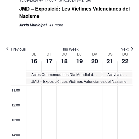
05:00
JMD – Exposició: Les Víctimes Valencianes del
Nazisme
06:00
+1 more
Arxiu Municipal
07:00
08:00
Previous
This Week
Next
Week
DL
DT
DC
DJ
DV
DS
DG
16
17
18
19
20
21
22
of
09:00
Esdeveniments
Actes Conmemoratius Dia Mundial de l’Alzheimer
Activitats Campanya Muro Sense Cotxe
10:00
JMD – Exposició: Les Víctimes Valencianes del Nazisme
11:00
12:00
13:00
14:00