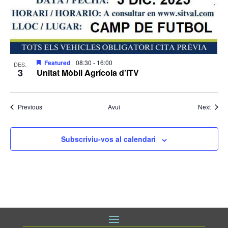
Featured
08:30
-
16:00
DES.
3
Unitat Mòbil Agrícola d’ITV
Esdeveniments
Esdev
Previous
Avui
Next
Subscriviu-vos al calendari