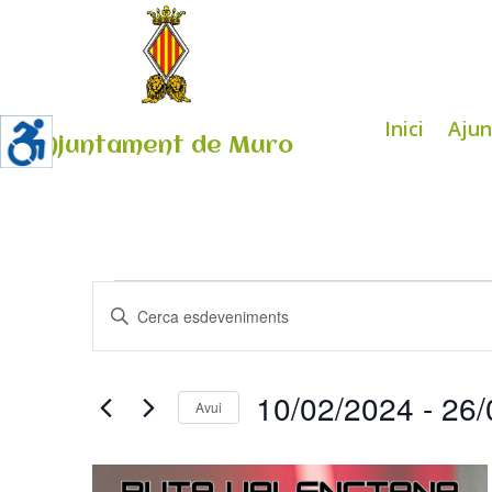
Inici
Aju
Ajuntament de Muro
Esdeveniments
Navegació
Introduïu
visual
la
i
paraula
cerca
clau.
10/02/2024
 - 
26/
d'Esdeveniments
Avui
Cerqueu
Select
Esdeveniments
List
date.
per