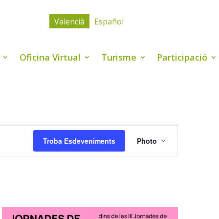
Valencià
Español
Oficina Virtual
Turisme
Participació
Navegació
de
Troba Esdeveniments
Photo
visualitzacio
Esdevenimen