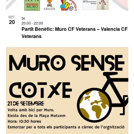
SET.
5€
20
20:00
-
22:00
Partit Benèfic: Muro CF Veterans – Valencia CF
Veterans