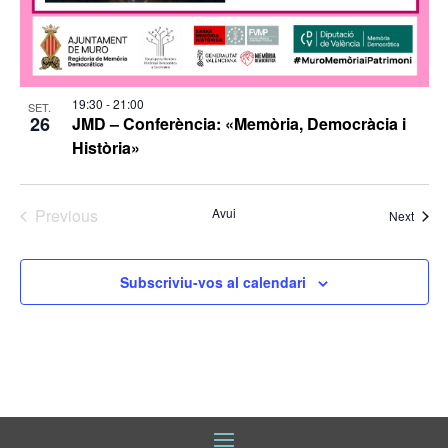
19:30
-
21:00
SET.
26
JMD – Conferència: «Memòria, Democràcia i
Història»
Previous
Avui
Esdev
Next
Esdeveniments
Subscriviu-vos al calendari