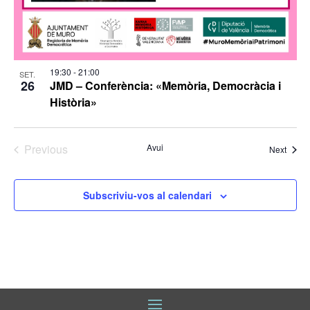
19:30
-
21:00
SET.
26
JMD – Conferència: «Memòria, Democràcia i
Història»
Previous
Avui
Esdev
Next
Esdeveniments
Subscriviu-vos al calendari