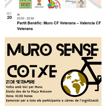
SET.
5€
20
20:00
-
22:00
Partit Benèfic: Muro CF Veterans – Valencia CF
Veterans