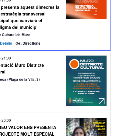
 presenta aquest dimecres la
estratègia transversal
ipal que canviarà el
digma del municipi
 Cultural de Muro
Details
Get Directions
-
21:00
ntació Muro Districte
ral
teca (Plaça de la Vila, 3)
-
20:00
EU VALOR ENS PRESENTA
ROJECTE MOLT ESPECIAL