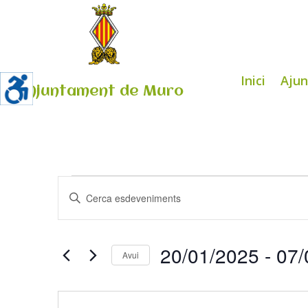
Inici
Aju
Ajuntament de Muro
Esdeveniments
Navegació
Introduïu
visual
la
i
paraula
cerca
clau.
20/01/2025
 - 
07/
d'Esdeveniments
Avui
Cerqueu
Select
Esdeveniments
date.
per