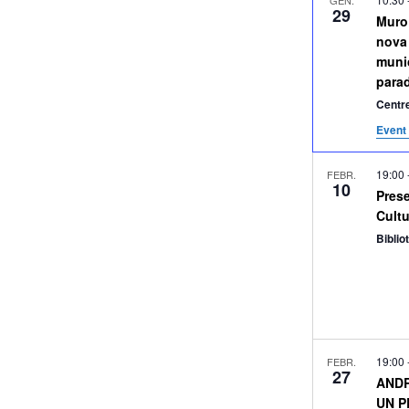
29
Muro
nova 
munic
para
Centre
Event 
19:00
FEBR.
10
Prese
Cultu
Biblio
19:00
FEBR.
27
ANDR
UN P