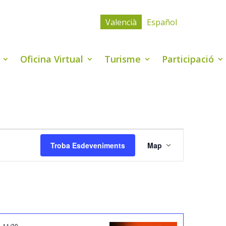
Valencià
Español
Oficina Virtual
Turisme
Participació
Navegació
de
Troba Esdeveniments
Map
visualitzacio
Esdevenimen
-
11:30