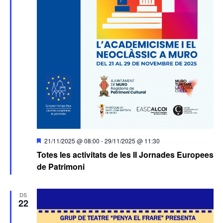
Destacats
21/11/2025 @ 08:00
-
29/11/2025 @ 11:30
Totes les activitats de les II Jornades Europees
de Patrimoni
DS
22