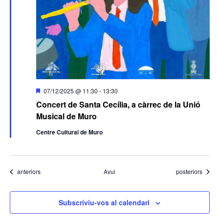
Destacats
07/12/2025 @ 11:30
-
13:30
Concert de Santa Cecília, a càrrec de la Unió
Musical de Muro
Centre Cultural de Muro
Esdeveniments
Esdeveniments
anteriors
Avui
posteriors
Subscriviu-vos al calendari