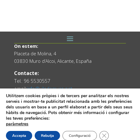
On estem:
Placeta de Molina, 4
03830 Muro d’Alcoi, Alicante, España
Contacte:
Tel.: 96 5530557
email:
info@vilademuro.net
Utilitzem cookies pròpies i de tercers per analitzar els nostres
serveis i mostrar-te publicitat relacionada amb les preferències
dels usuaris en base a un perfil elaborat a partir dels seus seus
hàbits de navegació. Pots obtenir més informació i configurar
les teves preferències:
paràmetres
Tanca el bàner de
Accepta
Rebutja
Configuració