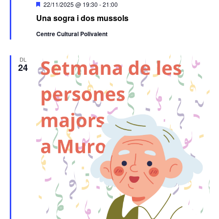
Destacats
22/11/2025 @ 19:30
-
21:00
Una sogra i dos mussols
Centre Cultural Polivalent
DL
24