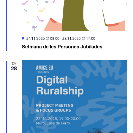
Destacats
24/11/2025 @ 08:00
-
28/11/2025 @ 17:00
Setmana de les Persones Jubilades
DV
28