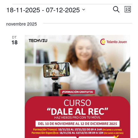
Esdeveniments
Navega
Na
18-11-2025
 - 
07-12-2025
Cerca
Llista
de
visual
Selecciona
vis
i
novembre 2025
una
Es
cerca
data.
DT
d'Esde
18