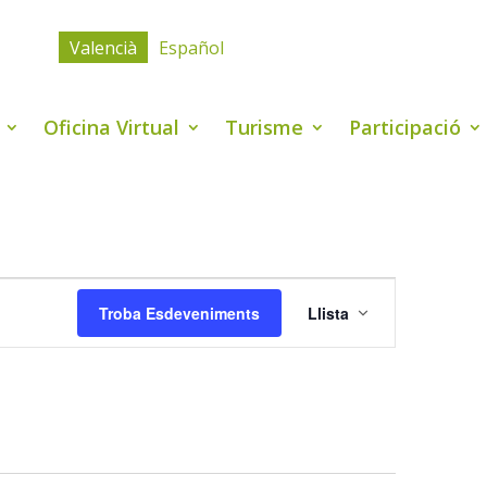
Valencià
Español
Oficina Virtual
Turisme
Participació
Navegació
de
Troba Esdeveniments
Llista
visualitzacio
Esdevenimen