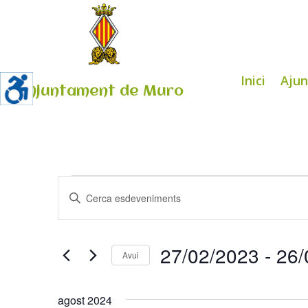
Inici
Aju
Ajuntament de Muro
Esdeveniments
Navegació
Introduïu
visual
la
i
paraula
cerca
clau.
27/02/2023
 - 
26/
d'Esdeveniments
Avui
Cerqueu
Selecciona
Esdeveniments
una
agost 2024
per