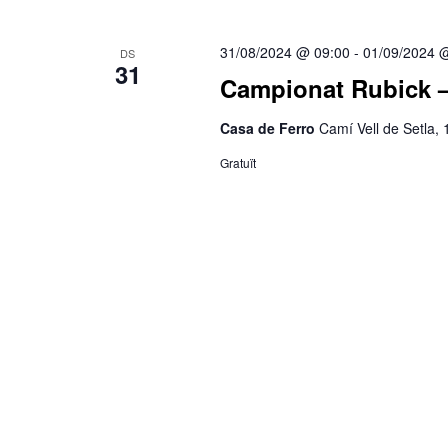
data.
paraula
clau.
31/08/2024 @ 09:00
-
01/09/2024 
DS
31
Campionat Rubick – 
Casa de Ferro
Camí Vell de Setla,
Gratuït