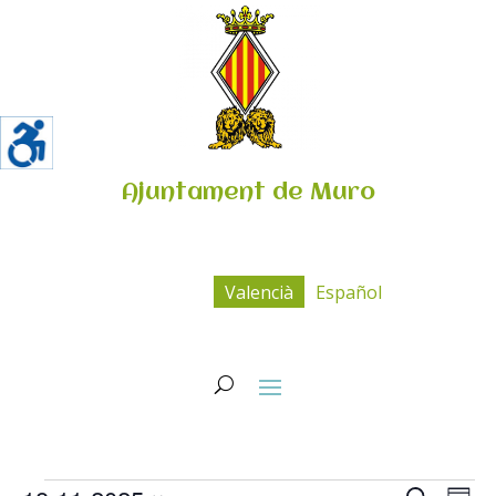
Ajuntament de Muro
Valencià
Español
Esdeveniments
Navega
Na