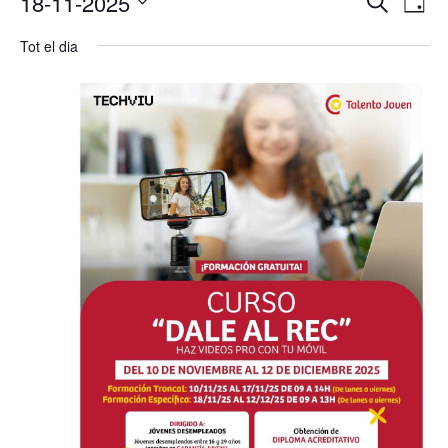
18-11-2025
Cerca
Dia
de
visual
del
Selecciona
vis
i
Tot el dia
18/11/2025
una
Es
cerca
data.
d'Esde