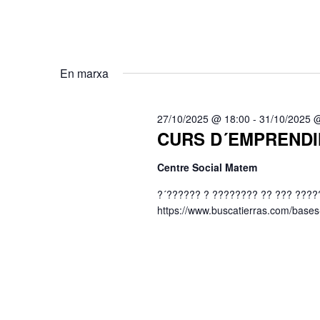
En marxa
27/10/2025 @ 18:00
-
31/10/2025 
CURS D´EMPREND
Centre Social Matem
?´?????? ? ???????? ?? ??? ?
https://www.buscatierras.com/bases