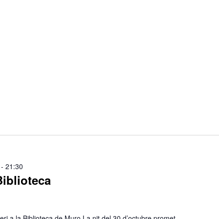
-
21:30
Biblioteca
ri a la Biblioteca de Muro La nit del 30 d’octubre promet