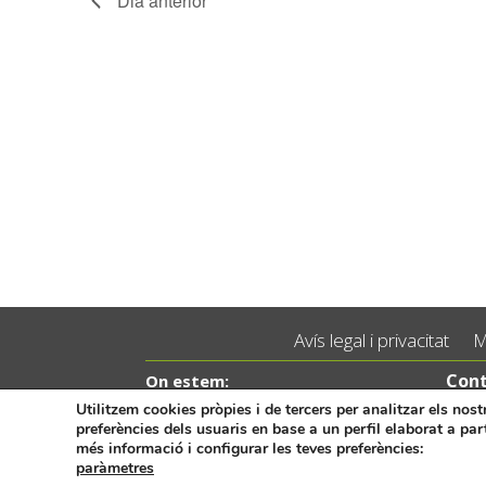
Dia anterior
Avís legal i privacitat
M
Cont
On estem:
Placeta de Molina, 4
Tel.:
Utilitzem cookies pròpies i de tercers per analitzar els nos
preferències dels usuaris en base a un perfil elaborat a par
03830 Muro d’Alcoi, Alicante,
email
España
més informació i configurar les teves preferències:
paràmetres