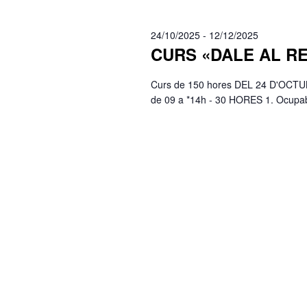
data.
paraula
clau.
24/10/2025
-
12/12/2025
CURS «DALE AL R
Curs de 150 hores DEL 24 D'OCTU
de 09 a *14h - 30 HORES 1. Ocupabili