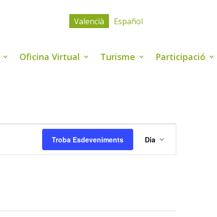
Valencià
Español
Oficina Virtual
Turisme
Participació
Navegació
de
Troba Esdeveniments
Dia
visualitzaci
Esdevenime