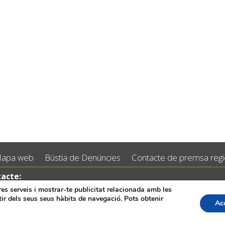
apa web
Bústia de Denúncies
Contacte de premsa regid
acte:
 96 5530557
tres serveis i mostrar-te publicitat relacionada amb les
tir dels seus seus hàbits de navegació. Pots obtenir
:
info@vilademuro.net
Ac