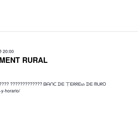
@ 20:00
IMENT RURAL
??????? ????????????? ᗷᗩᑎᑕ ᗪᗴ 丅ᗴᖇᖇᗴᔕ ᗪᗴ ᗰᑌᖇO
-y-horario/