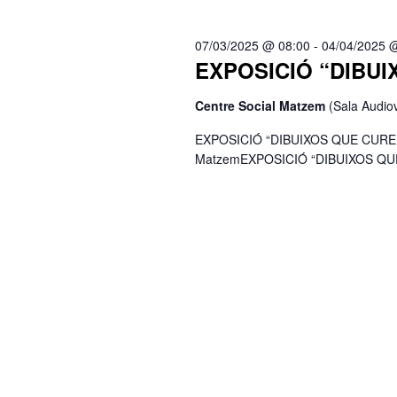
data.
paraula
clau.
07/03/2025 @ 08:00
-
04/04/2025 
EXPOSICIÓ “DIBU
Centre Social Matzem
(Sala Audiov
EXPOSICIÓ “DIBUIXOS QUE CUREN” Di
MatzemEXPOSICIÓ “DIBUIXOS QU