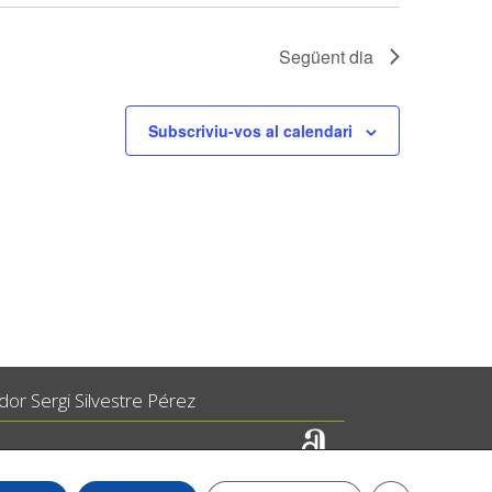
Següent dia
Subscriviu-vos al calendari
or Sergi Silvestre Pérez