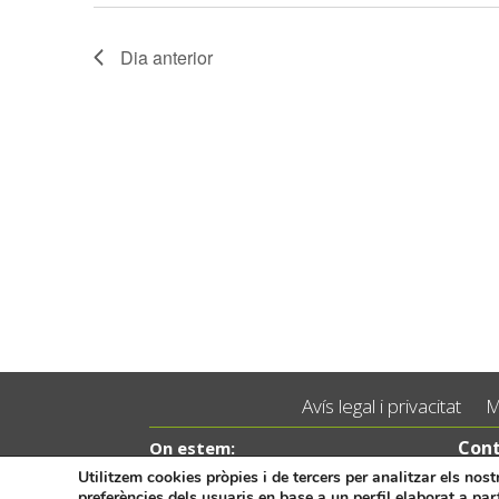
Dia anterior
Avís legal i privacitat
M
Cont
On estem:
Placeta de Molina, 4
Tel.:
Utilitzem cookies pròpies i de tercers per analitzar els nos
preferències dels usuaris en base a un perfil elaborat a par