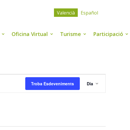
Valencià
Español
Oficina Virtual
Turisme
Participació
Navegació
de
Troba Esdeveniments
Dia
visualitzaci
Esdevenime