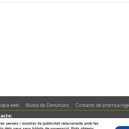
apa web
Bústia de Denúncies
Contacte de premsa regid
acte:
 96 5530557
tres serveis i mostrar-te publicitat relacionada amb les
tir dels seus seus hàbits de navegació. Pots obtenir