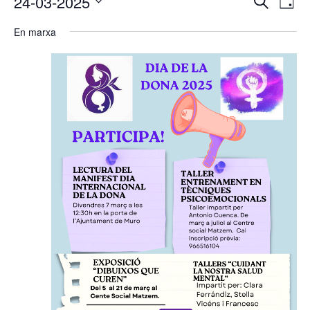
24-03-2025
Cerca
Dia
de
visual
del
Selecciona
vis
i
En marxa
24/03/2025
una
Es
cerca
data.
d'Esde