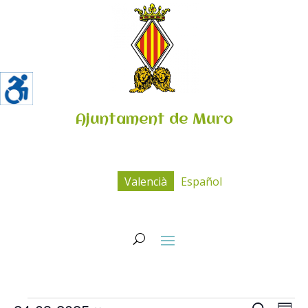
Ajuntament de Muro
Valencià
Español
Esdeveniments
Navega
Na