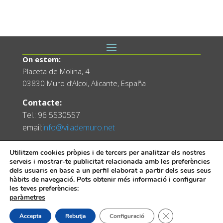
On estem:
Placeta de Molina, 4
03830 Muro d’Alcoi, Alicante, España
Contacte:
Tel.: 96 5530557
email:
info@vilademuro.net
Utilitzem cookies pròpies i de tercers per analitzar els nostres
serveis i mostrar-te publicitat relacionada amb les preferències
dels usuaris en base a un perfil elaborat a partir dels seus seus
hàbits de navegació. Pots obtenir més informació i configurar
les teves preferències:
paràmetres
Web desenvolupada pel Servei d'Informàtica
Tanca el bàner de
Accepta
Rebutja
Configuració
Diputació d'Alacant.