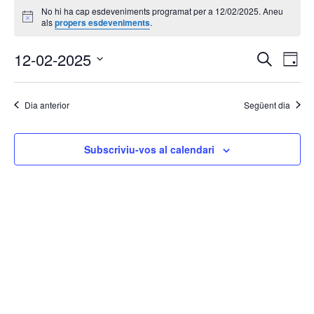
No hi ha cap esdeveniments programat per a 12/02/2025. Aneu
del
Avís
als
propers esdeveniments
.
12/02/2025
Navega
Na
12-02-2025
Cerca
Dia
de
visual
Selecciona
vis
i
una
Es
Dia anterior
Següent dia
cerca
data.
d'Esde
Subscriviu-vos al calendari