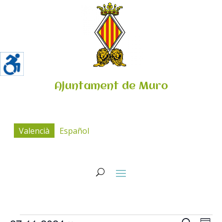
Ajuntament de Muro
Valencià
Español
Esdeveniments
Navega
Na