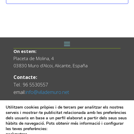
On estem:
Placeta de Molina, 4
03830 Muro d’Alcoi, Alicante, España
Contacte:
Tel.: 96 5530557
email:
info@vilademuro.net
Utilitzem cookies pròpies i de tercers per analitzar els nostres
serveis i mostrar-te publicitat relacionada amb les preferències
dels usuaris en base a un perfil elaborat a partir dels seus seus
hàbits de navegació. Pots obtenir més informació i configurar
les teves preferències: