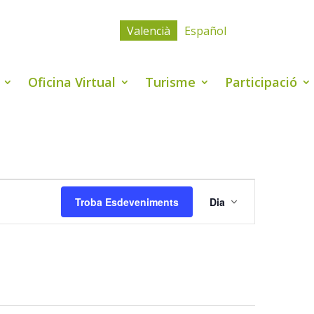
Valencià
Español
Oficina Virtual
Turisme
Participació
Navegació
de
Troba Esdeveniments
Dia
visualitzaci
Esdevenime