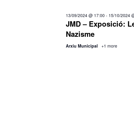
data.
paraula
clau.
13/09/2024 @ 17:00
-
15/10/2024 
JMD – Exposició: Le
Nazisme
Arxiu Municipal
+1 more