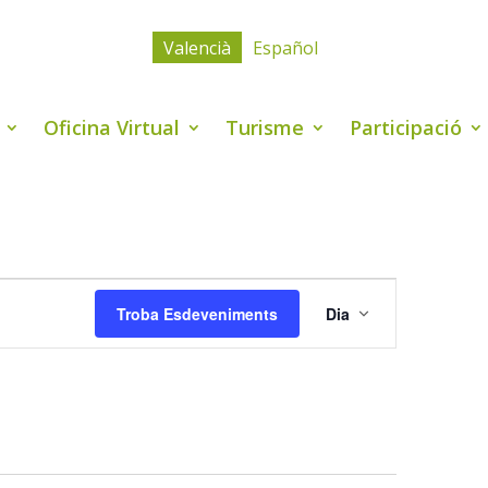
Valencià
Español
Oficina Virtual
Turisme
Participació
Navegació
de
Troba Esdeveniments
Dia
visualitzaci
Esdevenime