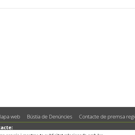
apa web
Bústia de Denúncies
Contacte de premsa regid
acte: