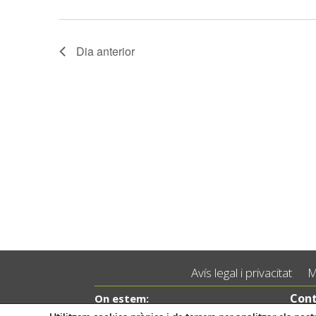
Dia anterior
Avís legal i privacitat
M
Cont
On estem:
Placeta de Molina, 4