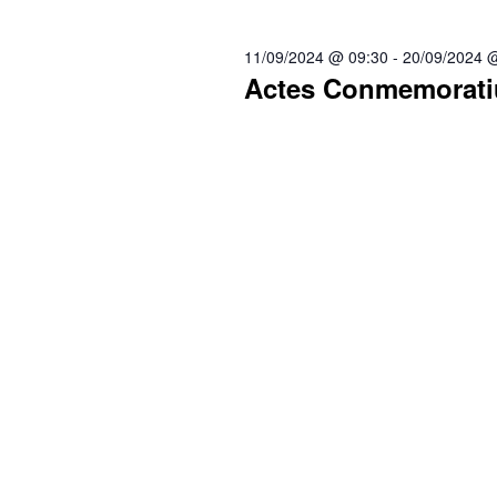
data.
paraula
clau.
11/09/2024 @ 09:30
-
20/09/2024 
Actes Conmemoratiu