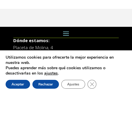
Dónde estamos:
Placeta de Molina, 4
03830 Muro d’Alcoi, Alicante, España
Utilizamos cookies para ofrecerte la mejor experiencia en
nuestra web.
Contacto:
Puedes aprender más sobre qué cookies utilizamos o
Tel.: 96 5530557
desactivarlas en los
ajustes
.
email:
info@vilademuro.net
Cerrar el banner de 
Aceptar
Rechazar
Ajustes
Web desarrollada por el Servicio de Informatica de