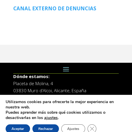
CANAL EXTERNO DE DENUNCIAS
Dónde estamos:
Placeta de Molina, 4
03830 Muro d’Alcoi, Alicante, España
Contacto:
Utilizamos cookies para ofrecerte la mejor experiencia en
nuestra web.
Tel.: 96 5530557
Puedes aprender más sobre qué cookies utilizamos o
email:
info@vilademuro.net
desactivarlas en los
ajustes
.
Cerrar el banner de 
Aceptar
Rechazar
Ajustes