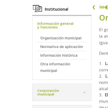
❮
Inic
❮
Institucional
Or
Información general
y funciones
El g
la a
Organización municipal
igual
Normativa de aplicación
Dent
Información histórica
L
Otra información
corr
municipal
L
nom
alca
Corporación
municipal
E
muni
de s