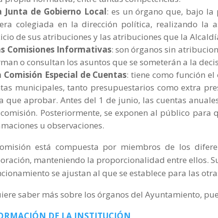
a Junta de Gobierno Local
: es un órgano que, bajo la 
ra colegiada en la dirección política, realizando la a
cicio de sus atribuciones y las atribuciones que la Alcaldí
s Comisiones Informativas
: son órganos sin atribucio
rman o consultan los asuntos que se someterán a la decis
a Comisión Especial de Cuentas
: tiene como función el
tas municipales, tanto presupuestarios como extra pres
a que aprobar. Antes del 1 de junio, las cuentas anual
 comisión. Posteriormente, se exponen al público para
amaciones u observaciones.
omisión está compuesta por miembros de los diferen
oración, manteniendo la proporcionalidad entre ellos. Su
ncionamiento se ajustan al que se establece para las otr
uiere saber más sobre los órganos del Ayuntamiento, pu
ORMACIÓN DE LA INSTITUCIÓN