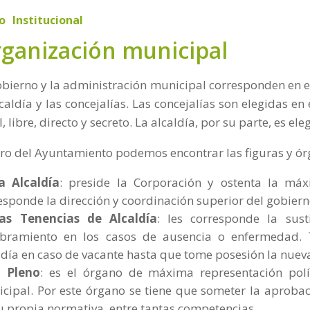
io
Institucional
ganización municipal
obierno y la administración municipal corresponden en 
lcaldía y las concejalías. Las concejalías son elegidas e
, libre, directo y secreto. La alcaldía, por su parte, es ele
ro del Ayuntamiento podemos encontrar las figuras y ór
a Alcaldía
: preside la Corporación y ostenta la máx
esponde la dirección y coordinación superior del gobiern
as Tenencias de Alcaldía
: les corresponde la sus
bramiento en los casos de ausencia o enfermedad. 
ldía en caso de vacante hasta que tome posesión la nueva
l Pleno
:
es el órgano de máxima representación polí
cipal. Por este órgano se tiene que someter la aproba
u propia normativa, entre tantas competencias.