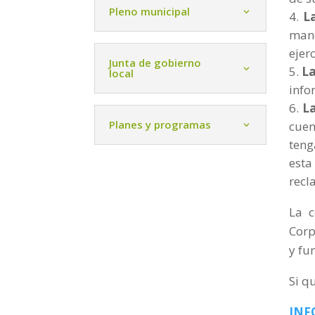
Pleno municipal
L
mane
ejer
Junta de gobierno
La
local
info
L
Planes y programas
cuen
teng
esta
recl
La c
Corp
y fu
Si q
INF