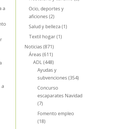
a a
Ocio, deportes y
aficiones
(2)
nto
Salud y belleza
(1)
Textil hogar
(1)
r
Noticias
(871)
Áreas
(611)
ADL
(448)
a
Ayudas y
subvenciones
(354)
 a
Concurso
escaparates Navidad
(7)
Fomento empleo
(18)