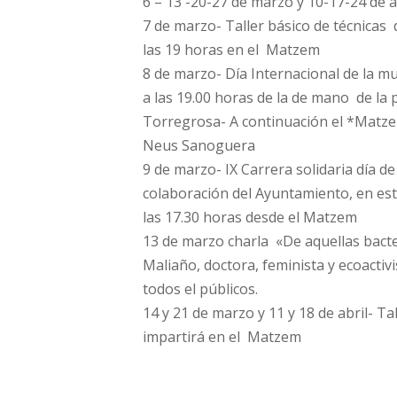
6 – 13 -20-27 de marzo y 10-17-24 de a
7 de marzo- Taller básico de técnicas
las 19 horas en el Matzem
8 de marzo- Día Internacional de la mu
a las 19.00 horas de la de mano de la
Torregrosa- A continuación el *Matzem
Neus Sanoguera
9 de marzo- IX Carrera solidaria día d
colaboración del Ayuntamiento, en esta
las 17.30 horas desde el Matzem
13 de marzo charla «De aquellas bact
Maliaño, doctora, feminista y ecoactiv
todos el públicos.
14 y 21 de marzo y 11 y 18 de abril- T
impartirá en el Matzem