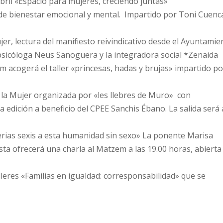
bril «Espacio para mujeres, creciendo juntas»
 de bienestar emocional y mental. Impartido por Toni Cuenc
jer, lectura del manifiesto reivindicativo desde el Ayuntamie
 psicóloga Neus Sanoguera y la integradora social *Zenaida
 acogerá el taller «princesas, hadas y brujas» impartido po
e la Mujer organizada por «les llebres de Muro» con
 edición a beneficio del CPEE Sanchis Ébano. La salida será 
erias sexis a esta humanidad sin sexo» La ponente Marisa
ista ofrecerá una charla al Matzem a las 19.00 horas, abierta
alleres «Familias en igualdad: corresponsabilidad» que se