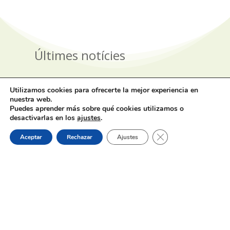
Últimes notícies
Utilizamos cookies para ofrecerte la mejor experiencia en
1 de agosto de 2026
nuestra web.
Puedes aprender más sobre qué cookies utilizamos o
desactivarlas en los
ajustes
.
Cerrar el banner de 
Aceptar
Rechazar
Ajustes
Horaris d’estiu dels bars, cafeteries
i restaurants de Muro
31 de julio de 2026