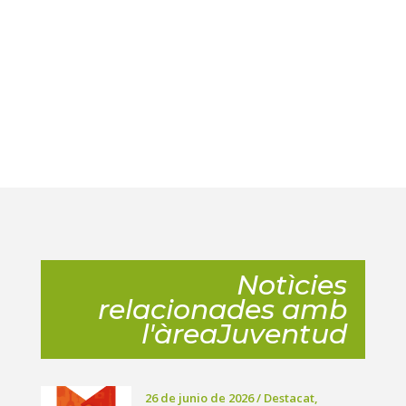
Notìcies
relacionades amb
l'àreaJuventud
26 de junio de 2026
/
Destacat
,