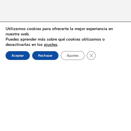
Utilizamos cookies para ofrecerte la mejor experiencia en
nuestra web.
Puedes aprender más sobre qué cookies utilizamos o
desactivarlas en los
ajustes
.
Cerrar el banner de 
Aceptar
Rechazar
Ajustes
Dónde estamos:
Placeta de Molina, 4
03830 Muro d’Alcoi, Alicante, España
Contacto:
Tel.: 96 5530557
email:
info@vilademuro.net