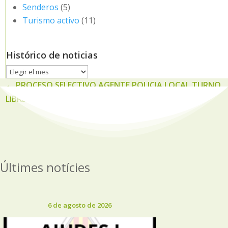
Senderos
(5)
Turismo activo
(11)
Histórico de noticias
Histórico
de
←
PROCESO SELECTIVO AGENTE POLICIA LOCAL TURNO
noticias
LIBRE Y TURNO MOBILIDAD
Últimes notícies
6 de agosto de 2026