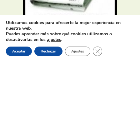
Utilizamos cookies para ofrecerte la mejor experiencia en
Oferta de Trabajo: SAD, SERVICIO
nuestra web.
Puedes aprender más sobre qué cookies utilizamos o
DE AYUDA A DOMICILIO
desactivarlas en los
ajustes
.
Cerrar el banner de 
Aceptar
Rechazar
Ajustes
31 de julio de 2026
Proceso selectivo 1 plaza técnico/a
de juventud – turno libre –
oposición