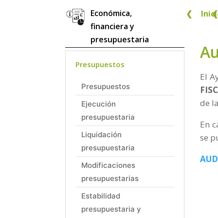
Económica,
❮
Inic
❮
financiera y
presupuestaria
Au
Presupuestos
El A
Presupuestos
FIS
de l
Ejecución
presupuestaria
En c
Liquidación
se p
presupuestaria
AUD
Modificaciones
presupuestarias
Estabilidad
presupuestaria y