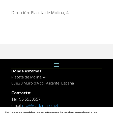
Dirección: Placeta de Molina, 4
Dónde estamos:
Placeta de Molina, 4
03830 Muro d’Alcoi, Alicante, España
Contacto:
Tel.: 96 5530557
email:
info@vilademuro.net
Utilizamos cookies para ofrecerte la mejor experiencia en